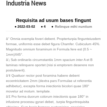
Industria News
Requisita ad usum bases fingunt
●
2022-03-02
●
4
●
Relinque mihi nuntium
â‘‘ Omnia exempla foveri debent. Propter
turpia fingunt
eiusdem
formae, uniformis esse debet figura Chamfer. Cubiculum 45%.
Magnitudo omnium foraminum in Formula fere est (0.5 ~
1mm)X45°.
â‘¡ Sub ordinariis circumstantiis 1mm spacium inter A et B
laminas relinquere oportet (nisi si emptorem deserere non
postulaverit).
â‘¢ Quattuor rector post foramina habere debent
eccentricitatem 2mm (dextra pars Formulae ut referentia
adhibetur), excepta forma iniectionis bicolori quae 180°
movetur ad motum. template.
â‘£ Pro forma duorum colorum iniectionis quae 180° in
infusione processu gyrari debet, .
turpia fingunt
requisita