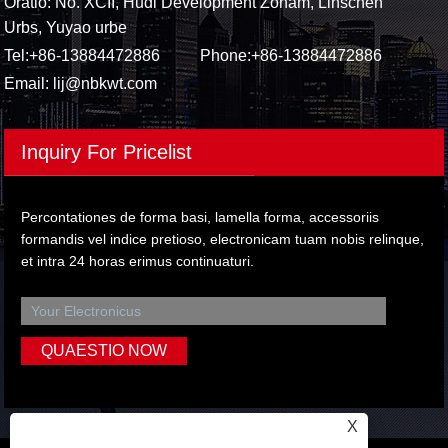
Oratio: No. XCII, Hudi Development Zonam, Linschen
Urbs, Yuyao urbe
Tel:
+86-13884472886
Phone:
+86-13884472886
Email:
lij@nbkwt.com
Inquiry For Pricelist
Percontationes de forma basi, lamella forma, accessoriis
formandis vel indice pretioso, electronicam tuam nobis relinque,
et intra 24 horas erimus continuaturi.
X