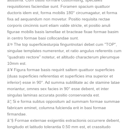
altissima. Cum basis formare customising, speciales
requisitiones faciendae sunt. Foramen spacium quattuor
ductoris idem est, forma mobilis 180° circumagatur, et forma
fixa ad aequandum non movetur. Positio requisita rectae
corporis cincinnis sunt etiam valde stricte, et positio anuli
figurae mobilis basis lamellae et bracteae fixae formae basim
in centro formae basi collocandae sunt.
â‘¤ The top superficies
turpia fingunt
notari debet cum "TOP",
singulae templates numerentur, et ratio angulus referentis cum
"quadrato rectore" notetur, et altitudo characterum plerumque
10mm est.
â‘¥ Figura formae basis requirit saltem quattuor superficies
(duas superficies referentias et superficies ima superior et
inferior) esse in 90°. Ad summa subtilitate ac de stamine latae
moriantur, omnes sex facies in 90° esse debent, et inter
singulas laminas accurata positio conservanda est.
â‘¦ Si e forma subtus oppositum ad summam formae summae
fabricam eminet, columna fulcienda erit in basi formae
firmandae.
â‘‘§ Formae externae exigentiis extractionis occurrere debent,
longitudo et latitudo tolerantia 0.50 mm est, et crassitudo