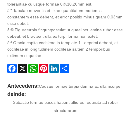
tolerantiae cuiusque formae 0ï½ž0.20mm est.
â‘¨ Tabulae moventis et fixae quantitatem morientis
constantem esse debent, et error positio minus quam 0.03mm
esse debet.
â‘© Figura
turpia fingunt
postulat ut quaelibet lamina rubor esse
debeat, et bractea trulla ex turpi forma non extet.
â‘ª Omnia capita cochleae in template 1_ deprimi debent, et
cochleae in longitudinem cochleae saltem 2 temporibus
extimum sequelae.
Facebook
X
WhatsApp
Pinterest
LinkedIn
Share
Antecedens:
Causae formae turpia damna ac ullamcorper
deinde:
Subactio formae bases habent altiores requisita ad robur
structurarum