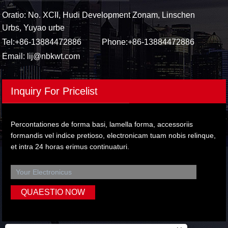
Oratio: No. XCII, Hudi Development Zonam, Linschen
Urbs, Yuyao urbe
Tel:
+86-13884472886
Phone:
+86-13884472886
Email:
lij@nbkwt.com
Inquiry For Pricelist
Percontationes de forma basi, lamella forma, accessoriis
formandis vel indice pretioso, electronicam tuam nobis relinque,
et intra 24 horas erimus continuaturi.