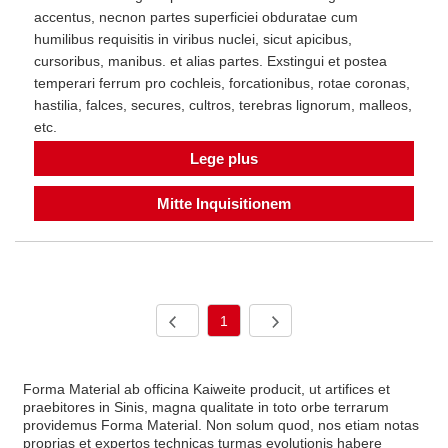
accentus, necnon partes superficiei obduratae cum
humilibus requisitis in viribus nuclei, sicut apicibus,
cursoribus, manibus. et alias partes. Exstingui et postea
temperari ferrum pro cochleis, forcationibus, rotae coronas,
hastilia, falces, secures, cultros, terebras lignorum, malleos,
etc.
Lege plus
Mitte Inquisitionem
1
Forma Material ab officina Kaiweite producit, ut artifices et
praebitores in Sinis, magna qualitate in toto orbe terrarum
providemus Forma Material. Non solum quod, nos etiam notas
proprias et expertos technicas turmas evolutionis habere