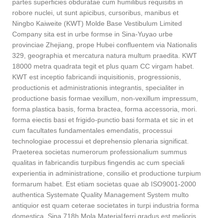
partes superficies obduratae cum humilibus requisitis in
robore nuclei, ut sunt apicibus, cursoribus, manibus et
Ningbo Kaiweite (KWT) Molde Base Vestibulum Limited
Company sita est in urbe formse in Sina-Yuyao urbe
provinciae Zhejiang, prope Hubei confluentem via Nationalis
329, geographia et mercatura natura multum praedita. KWT
18000 metra quadrata tegit et plus quam CC virgam habet.
KWT est inceptio fabricandi inquisitionis, progressionis,
productionis et administrationis integrantis, specialiter in
productione basis formae vexillum, non-vexillum impressum,
forma plastica basis, forma bractea, forma accessoria, mori.
forma eiectis basi et frigido-punctio basi formata et sic in et
cum facultates fundamentales emendatis, processui
technologiae processui et deprehensio plenaria significat.
Praeterea societas numerorum professionalium summus
qualitas in fabricandis turpibus fingendis ac cum speciali
experientia in administratione, consilio et productione turpium
formarum habet. Est etiam societas quae ab ISO9001-2000
authentica Systemate Quality Management System multo
antiquior est quam ceterae societates in turpi industria forma
domestica.
Sina 718h Mola Material
ferri gradus est melioris