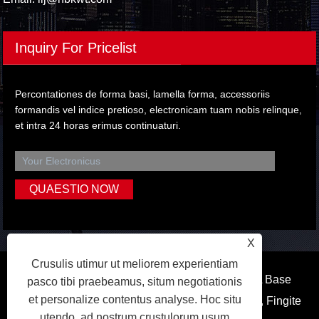
Inquiry For Pricelist
Percontationes de forma basi, lamella forma, accessoriis
formandis vel indice pretioso, electronicam tuam nobis relinque,
et intra 24 horas erimus continuaturi.
X
Crusulis utimur ut meliorem experientiam
Copyright © MMXXII Ningbo Kaiweite FORMA Base
pasco tibi praebeamus, situm negotiationis
et personalize contentus analyse. Hoc situ
Vestibulum Co., Ltd. - Found Base, Fingite Plate, Fingite
utendo, ad nostrum crustulorum usum