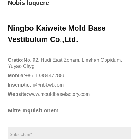
Nobis loquere
Ningbo Kaiweite Mold Base
Vestibulum Co.,Ltd.
Oratio:
No. 92, Hudi East Zonam, Linshan Oppidum,
Yuyao Cityg
Mobile:
+86-13884472886
Inscriptio:
lij@nbkwt.com
Website:
www.mouldbasefactory.com
Mitte Inquisitionem