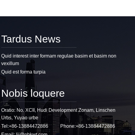
Tardus News
Quid interest inter formam regulae basim et basim non
vexillum
Quid est forma turpia
Nobis loquere
Oratio: No. XCII, Hudi Development Zonam, Linschen
Urbs, Yuyao urbe
Tel:
+86-13884472886
Phone:
+86-13884472886
Email:
lij@nbkwt.com