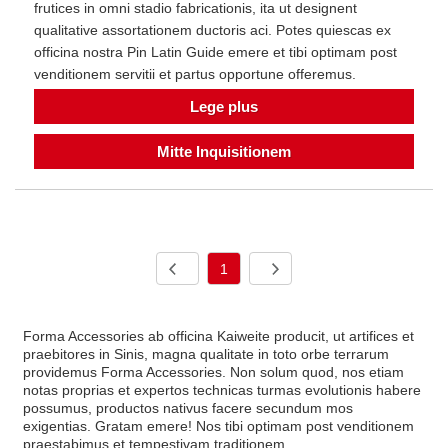
frutices in omni stadio fabricationis, ita ut designent
qualitative assortationem ductoris aci. Potes quiescas ex
officina nostra Pin Latin Guide emere et tibi optimam post
venditionem servitii et partus opportune offeremus.
Lege plus
Mitte Inquisitionem
1
Forma Accessories ab officina Kaiweite producit, ut artifices et
praebitores in Sinis, magna qualitate in toto orbe terrarum
providemus Forma Accessories. Non solum quod, nos etiam
notas proprias et expertos technicas turmas evolutionis habere
possumus, productos nativus facere secundum mos
exigentias. Gratam emere! Nos tibi optimam post venditionem
praestabimus et tempestivam traditionem.