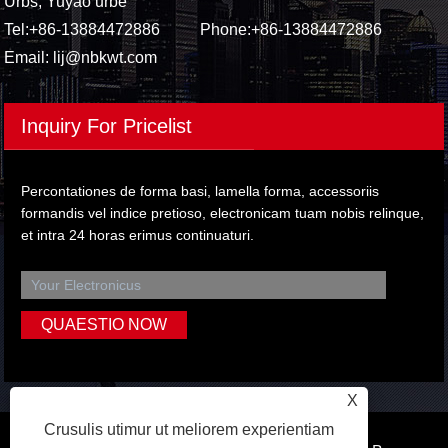
Urbs, Yuyao urbe
Tel:
+86-13884472886
Phone:
+86-13884472886
Email:
lij@nbkwt.com
Inquiry For Pricelist
Percontationes de forma basi, lamella forma, accessoriis
formandis vel indice pretioso, electronicam tuam nobis relinque,
et intra 24 horas erimus continuaturi.
X
Crusulis utimur ut meliorem experientiam