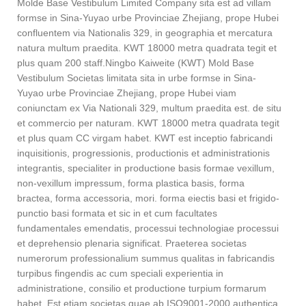
Molde Base Vestibulum Limited Company sita est ad villam
formse in Sina-Yuyao urbe Provinciae Zhejiang, prope Hubei
confluentem via Nationalis 329, in geographia et mercatura
natura multum praedita. KWT 18000 metra quadrata tegit et
plus quam 200 staff.Ningbo Kaiweite (KWT) Mold Base
Vestibulum Societas limitata sita in urbe formse in Sina-
Yuyao urbe Provinciae Zhejiang, prope Hubei viam
coniunctam ex Via Nationali 329, multum praedita est. de situ
et commercio per naturam. KWT 18000 metra quadrata tegit
et plus quam CC virgam habet. KWT est inceptio fabricandi
inquisitionis, progressionis, productionis et administrationis
integrantis, specialiter in productione basis formae vexillum,
non-vexillum impressum, forma plastica basis, forma
bractea, forma accessoria, mori. forma eiectis basi et frigido-
punctio basi formata et sic in et cum facultates
fundamentales emendatis, processui technologiae processui
et deprehensio plenaria significat. Praeterea societas
numerorum professionalium summus qualitas in fabricandis
turpibus fingendis ac cum speciali experientia in
administratione, consilio et productione turpium formarum
habet. Est etiam societas quae ab ISO9001-2000 authentica