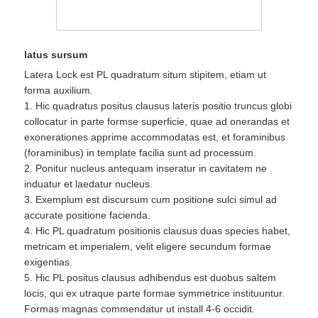
latus sursum
Latera Lock est PL quadratum situm stipitem, etiam ut
forma auxilium.
1. Hic quadratus positus clausus lateris positio truncus globi
collocatur in parte formse superficie, quae ad onerandas et
exonerationes apprime accommodatas est, et foraminibus
(foraminibus) in template facilia sunt ad processum.
2. Ponitur nucleus antequam inseratur in cavitatem ne
induatur et laedatur nucleus.
3. Exemplum est discursum cum positione sulci simul ad
accurate positione facienda.
4. Hic PL quadratum positionis clausus duas species habet,
metricam et imperialem, velit eligere secundum formae
exigentias.
5. Hic PL positus clausus adhibendus est duobus saltem
locis, qui ex utraque parte formae symmetrice instituuntur.
Formas magnas commendatur ut install 4-6 occidit.